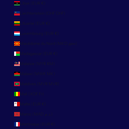
Libye (EUR €)
Liechtenstein (CHF CHF)
Lituanie (EUR €)
Luxembourg (EUR €)
Macédoine du Nord (MKD ден)
Madagascar (EUR €)
Malaisie (MYR RM)
Malawi (MWK MK)
Maldives (MVR MVR)
Mali (XOF Fr)
Malte (EUR €)
Maroc (MAD د.م.)
Martinique (EUR €)