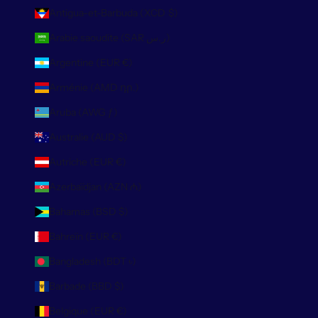
Antigua-et-Barbuda (XCD $)
Arabie saoudite (SAR ر.س)
Argentine (EUR €)
Arménie (AMD դր.)
Aruba (AWG ƒ)
Australie (AUD $)
Autriche (EUR €)
Azerbaïdjan (AZN ₼)
Bahamas (BSD $)
Bahreïn (EUR €)
Bangladesh (BDT ৳)
Barbade (BBD $)
Belgique (EUR €)