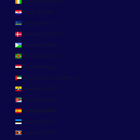
Côte d’Ivoire (XOF Fr)
Croatie (EUR €)
Curaçao (ANG ƒ)
Danemark (DKK kr.)
Djibouti (DJF Fdj)
Dominique (XCD $)
Égypte (EGP ج.م)
Émirats arabes unis (AED د.إ)
Équateur (USD $)
Érythrée (EUR €)
Espagne (EUR €)
Estonie (EUR €)
Eswatini (EUR €)