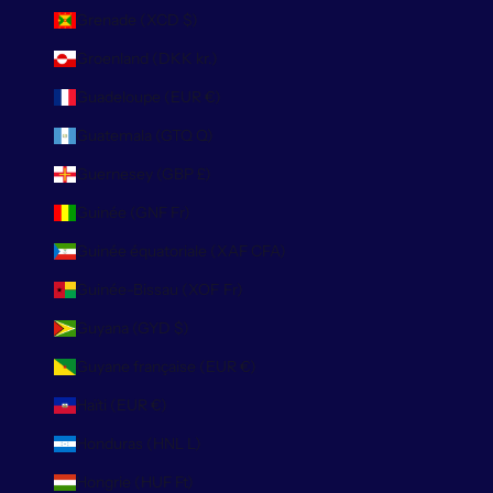
Grenade (XCD $)
Groenland (DKK kr.)
Guadeloupe (EUR €)
Guatemala (GTQ Q)
Guernesey (GBP £)
Guinée (GNF Fr)
Guinée équatoriale (XAF CFA)
Guinée-Bissau (XOF Fr)
Guyana (GYD $)
Guyane française (EUR €)
Haïti (EUR €)
Honduras (HNL L)
Hongrie (HUF Ft)