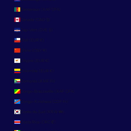
Cameroun (XAF CFA)
Canada (CAD $)
Cap-Vert (CVE $)
Chili (EUR €)
Chine (CNY ¥)
Chypre (EUR €)
Colombie (EUR €)
Comores (KMF Fr)
Congo-Brazzaville (XAF CFA)
Congo-Kinshasa (CDF Fr)
Corée du Sud (KRW ₩)
Costa Rica (CRC ₡)