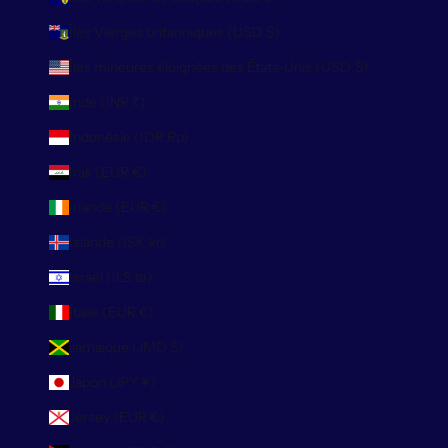
Îles Vierges britanniques (USD $)
Îles mineures éloignées des États-Unis (USD $)
Inde (INR ₹)
Indonésie (IDR Rp)
Irak (EUR €)
Irlande (EUR €)
Islande (ISK kr)
Israël (ILS ₪)
Italie (EUR €)
Jamaïque (JMD $)
Japon (JPY ¥)
Jersey (EUR €)