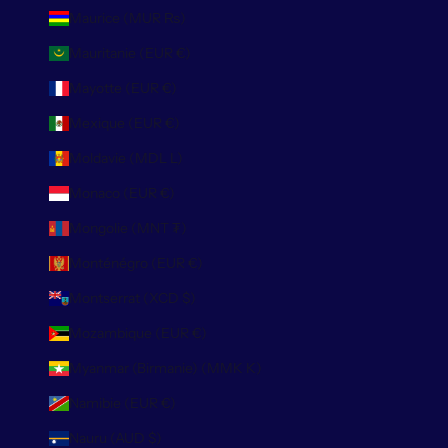
Maurice (MUR ₨)
Mauritanie (EUR €)
Mayotte (EUR €)
Mexique (EUR €)
Moldavie (MDL L)
Monaco (EUR €)
Mongolie (MNT ₮)
Monténégro (EUR €)
Montserrat (XCD $)
Mozambique (EUR €)
Myanmar (Birmanie) (MMK K)
Namibie (EUR €)
Nauru (AUD $)