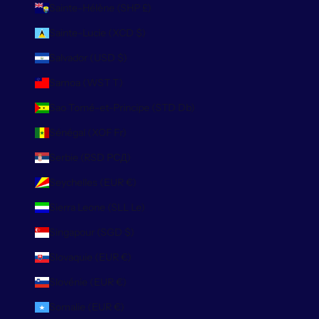
Sainte-Hélène (SHP £)
Sainte-Lucie (XCD $)
Salvador (USD $)
Samoa (WST T)
Sao Tomé-et-Principe (STD Db)
Sénégal (XOF Fr)
Serbie (RSD РСД)
Seychelles (EUR €)
Sierra Leone (SLL Le)
Singapour (SGD $)
Slovaquie (EUR €)
Slovénie (EUR €)
Somalie (EUR €)