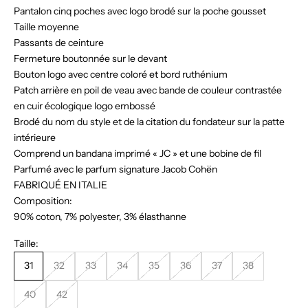
Pantalon cinq poches avec logo brodé sur la poche gousset
Taille moyenne
Passants de ceinture
Fermeture boutonnée sur le devant
Bouton logo avec centre coloré et bord ruthénium
Patch arrière en poil de veau avec bande de couleur contrastée
en cuir écologique logo embossé
Brodé du nom du style et de la citation du fondateur sur la patte
intérieure
Comprend un bandana imprimé « JC » et une bobine de fil
Parfumé avec le parfum signature Jacob Cohën
FABRIQUÉ EN ITALIE
Composition:
90% coton, 7% polyester, 3% élasthanne
Taille:
31
32
33
34
35
36
37
38
40
42