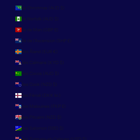
Île Christmas (AUD $)
Île Norfolk (AUD $)
Île de Man (GBP £)
Île de l’Ascension (SHP £)
Îles Åland (EUR €)
Îles Caïmans (KYD $)
Îles Cocos (AUD $)
Îles Cook (NZD $)
Îles Féroé (DKK kr.)
Îles Malouines (FKP £)
Îles Pitcairn (NZD $)
Îles Salomon (SBD $)
Îles Turques-et-Caïques (USD $)