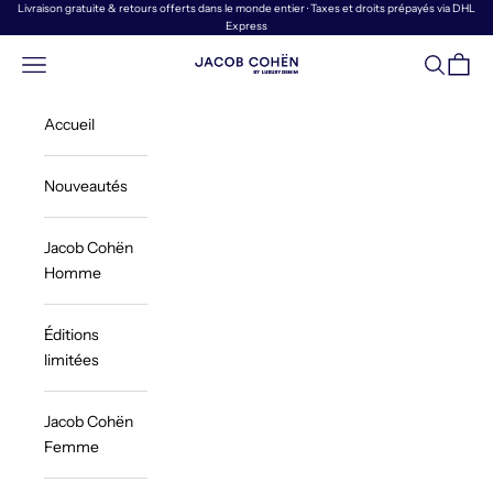
Passer au contenu
Livraison gratuite & retours offerts dans le monde entier · Taxes et droits prépayés via DHL
Express
Menu
Recherch
Panier
Jacob Cohën | Luxury Denim
Accueil
Nouveautés
Jacob Cohën
Homme
Éditions
limitées
Jacob Cohën
Femme