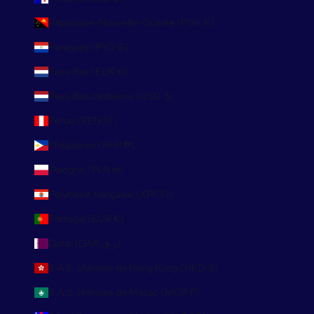
Papouasie-Nouvelle-Guinée (PGK K)
Paraguay (PYG ₲)
Pays-Bas (EUR €)
Pays-Bas caribéens (USD $)
Pérou (PEN S/)
Philippines (PHP ₱)
Pologne (PLN zł)
Polynésie française (XPF Fr)
Portugal (EUR €)
Qatar (QAR ر.ق)
R.A.S. chinoise de Hong Kong (HKD $)
R.A.S. chinoise de Macao (MOP P)