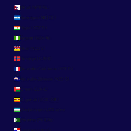
Népal (NPR Rs.)
Nicaragua (NIO C$)
Niger (XOF Fr)
Nigeria (NGN ₦)
Niue (NZD $)
Norvège (EUR €)
Nouvelle-Calédonie (XPF Fr)
Nouvelle-Zélande (NZD $)
Oman (EUR €)
Ouganda (UGX USh)
Ouzbékistan (UZS so'm)
Pakistan (PKR ₨)
Panama (USD $)