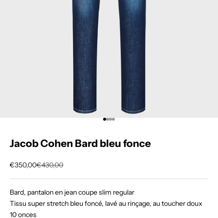
Aller à l'élément 1
Aller à l'élément 2
Aller à l'élément 3
Aller à l'élément 4
Jacob Cohen Bard bleu fonce
Prix de vente
Prix normal
€350,00
€430,00
Bard, pantalon en jean coupe slim regular
Tissu super stretch bleu foncé, lavé au rinçage, au toucher doux
10 onces