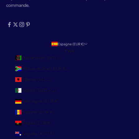
commande.
Espagne (EUR €)
Pays
Afghanistan (AFN ؋)
Afrique du Sud (EUR €)
Albanie (ALL L)
Algérie (DZD د.ج)
Allemagne (EUR €)
Andorre (EUR €)
Angola (EUR €)
Anguilla (XCD $)