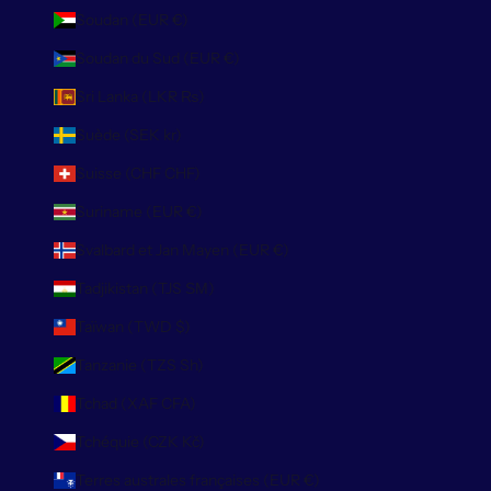
Soudan (EUR €)
Soudan du Sud (EUR €)
Sri Lanka (LKR ₨)
Suède (SEK kr)
Suisse (CHF CHF)
Suriname (EUR €)
Svalbard et Jan Mayen (EUR €)
Tadjikistan (TJS ЅМ)
Taïwan (TWD $)
Tanzanie (TZS Sh)
Tchad (XAF CFA)
Tchéquie (CZK Kč)
Terres australes françaises (EUR €)