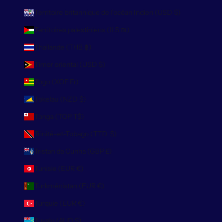
Territoire britannique de l’océan Indien (USD $)
Territoires palestiniens (ILS ₪)
Thaïlande (THB ฿)
Timor oriental (USD $)
Togo (XOF Fr)
Tokelau (NZD $)
Tonga (TOP T$)
Trinité-et-Tobago (TTD $)
Tristan da Cunha (GBP £)
Tunisie (EUR €)
Turkménistan (EUR €)
Turquie (EUR €)
Tuvalu (AUD $)