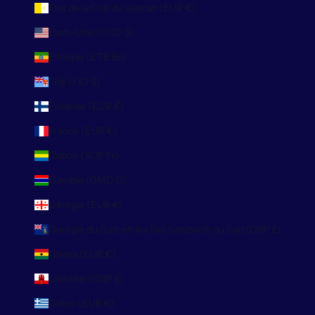
État de la Cité du Vatican (EUR €)
États-Unis (USD $)
Éthiopie (ETB Br)
Fidji (FJD $)
Finlande (EUR €)
France (EUR €)
Gabon (XOF Fr)
Gambie (GMD D)
Géorgie (EUR €)
Géorgie du Sud-et-les Îles Sandwich du Sud (GBP £)
Ghana (EUR €)
Gibraltar (GBP £)
Grèce (EUR €)