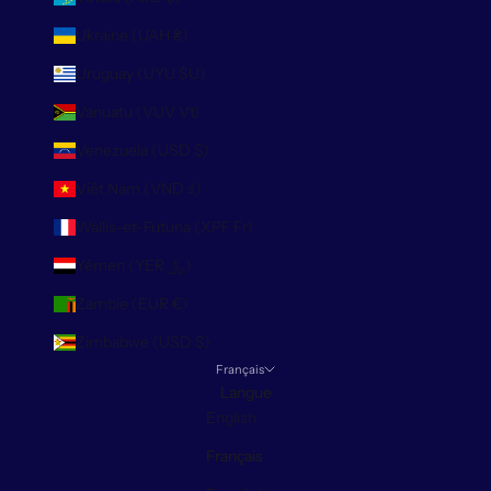
Ukraine (UAH ₴)
Uruguay (UYU $U)
Vanuatu (VUV Vt)
Venezuela (USD $)
Viêt Nam (VND ₫)
Wallis-et-Futuna (XPF Fr)
Yémen (YER ﷼)
Zambie (EUR €)
Zimbabwe (USD $)
Français
Langue
English
Français