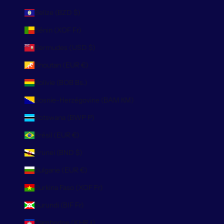
Belize (BZD $)
Bénin (XOF Fr)
Bermudes (USD $)
Bhoutan (EUR €)
Bolivie (BOB Bs.)
Bosnie-Herzégovine (BAM КМ)
Botswana (BWP P)
Brésil (EUR €)
Brunei (BND $)
Bulgarie (EUR €)
Burkina Faso (XOF Fr)
Burundi (BIF Fr)
Cambodge (KHR ៛)