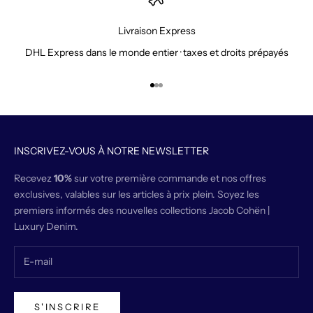
Livraison Express
DHL Express dans le monde entier · taxes et droits prépayés
Aller à l'élément 1
Aller à l'élément 2
Aller à l'élément 3
INSCRIVEZ-VOUS À NOTRE NEWSLETTER
Recevez
10%
sur votre première commande et nos offres
exclusives, valables sur les articles à prix plein. Soyez les
premiers informés des nouvelles collections Jacob Cohën |
Luxury Denim.
S'INSCRIRE