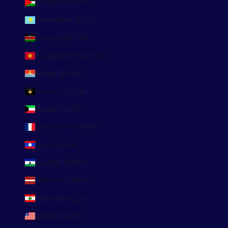
Jordanie (EUR €)
Kazakhstan (KZT ₸)
Kenya (KES KSh)
Kirghizstan (KGS som)
Kiribati (EUR €)
Kosovo (EUR €)
Koweït (EUR €)
La Réunion (EUR €)
Laos (LAK ₭)
Lesotho (EUR €)
Lettonie (EUR €)
Liban (LBP ل.ل)
Liberia (EUR €)