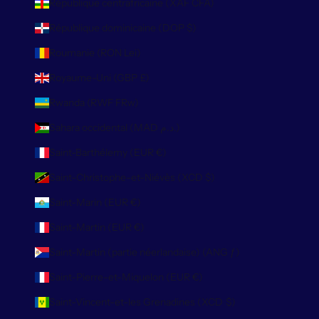
République centrafricaine (XAF CFA)
République dominicaine (DOP $)
Roumanie (RON Lei)
Royaume-Uni (GBP £)
Rwanda (RWF FRw)
Sahara occidental (MAD د.م.)
Saint-Barthélemy (EUR €)
Saint-Christophe-et-Niévès (XCD $)
Saint-Marin (EUR €)
Saint-Martin (EUR €)
Saint-Martin (partie néerlandaise) (ANG ƒ)
Saint-Pierre-et-Miquelon (EUR €)
Saint-Vincent-et-les Grenadines (XCD $)