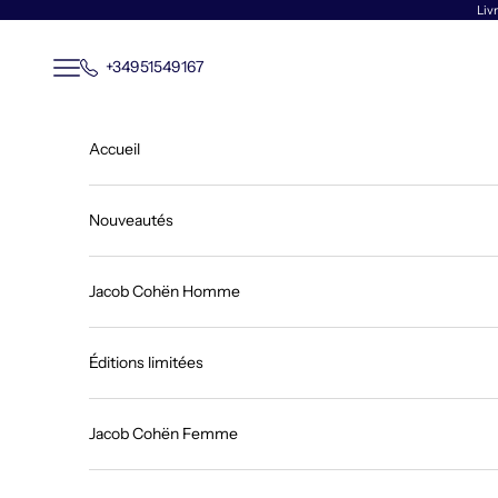
Passer au contenu
Livr
Menu
+34951549167
Accueil
Nouveautés
Jacob Cohën Homme
Éditions limitées
Jacob Cohën Femme