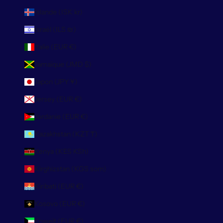
Islande (ISK kr)
Israël (ILS ₪)
Italie (EUR €)
Jamaïque (JMD $)
Japon (JPY ¥)
Jersey (EUR €)
Jordanie (EUR €)
Kazakhstan (KZT ₸)
Kenya (KES KSh)
Kirghizstan (KGS som)
Kiribati (EUR €)
Kosovo (EUR €)
Koweït (EUR €)