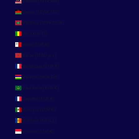
Malaisie (MYR RM)
Malawi (MWK MK)
Maldives (MVR MVR)
Mali (XOF Fr)
Malte (EUR €)
Maroc (MAD د.م.)
Martinique (EUR €)
Maurice (MUR ₨)
Mauritanie (EUR €)
Mayotte (EUR €)
Mexique (EUR €)
Moldavie (MDL L)
Monaco (EUR €)