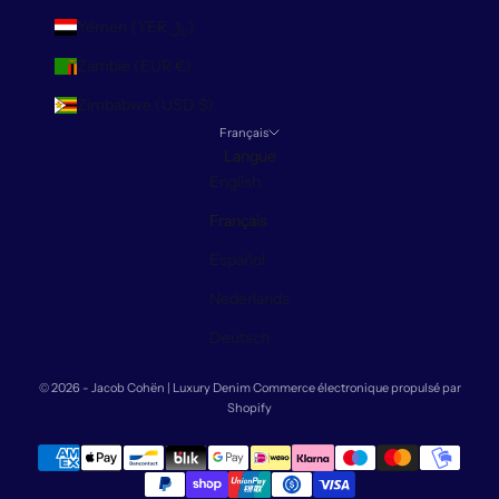
Yémen (YER ﷼)
Zambie (EUR €)
Zimbabwe (USD $)
Français
Langue
English
Français
Español
Nederlands
Deutsch
© 2026 - Jacob Cohën | Luxury Denim
Commerce électronique propulsé par
Shopify