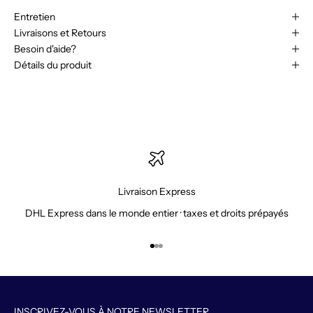
Entretien
Livraisons et Retours
Besoin d'aide?
Détails du produit
Livraison Express
DHL Express dans le monde entier · taxes et droits prépayés
Aller à l'élément 1
Aller à l'élément 2
Aller à l'élément 3
INSCRIVEZ-VOUS À NOTRE NEWSLETTER