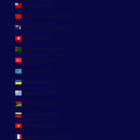
Tonga (TOP T$)
Trinité-et-Tobago (TTD $)
Tristan da Cunha (GBP £)
Tunisie (EUR €)
Turkménistan (EUR €)
Turquie (EUR €)
Tuvalu (AUD $)
Ukraine (UAH ₴)
Uruguay (UYU $U)
Vanuatu (VUV Vt)
Venezuela (USD $)
Viêt Nam (VND ₫)
Wallis-et-Futuna (XPF Fr)