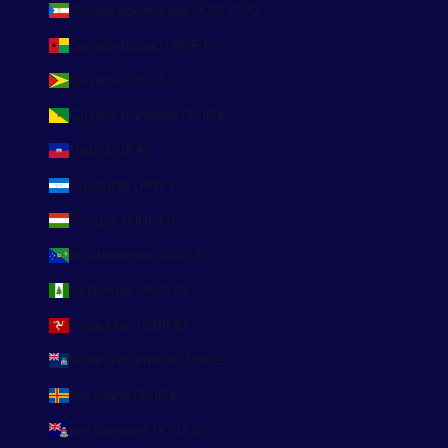
Guinée équatoriale (XAF CFA)
Guinée-Bissau (XOF Fr)
Guyana (GYD $)
Guyane française (EUR €)
Haïti (EUR €)
Honduras (HNL L)
Hongrie (HUF Ft)
Île Christmas (AUD $)
Île Norfolk (AUD $)
Île de Man (GBP £)
Île de l’Ascension (SHP £)
Îles Åland (EUR €)
Îles Caïmans (KYD $)