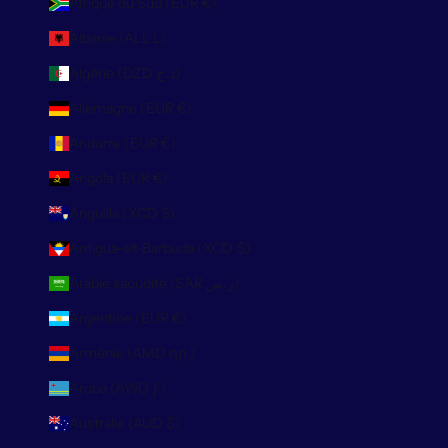
Afrique du Sud (EUR €)
Albanie (ALL L)
Algérie (DZD د.ج)
Allemagne (EUR €)
Andorre (EUR €)
Angola (EUR €)
Anguilla (XCD $)
Antigua-et-Barbuda (XCD $)
Arabie saoudite (SAR ر.س)
Argentine (EUR €)
Arménie (AMD դր.)
Aruba (AWG ƒ)
Australie (AUD $)