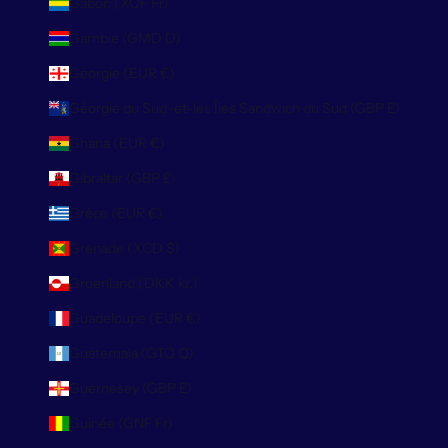
Gabon (XOF Fr)
Gambie (GMD D)
Géorgie (EUR €)
Géorgie du Sud-et-les Îles Sandwich du Sud (GBP £)
Ghana (EUR €)
Gibraltar (GBP £)
Grèce (EUR €)
Grenade (XCD $)
Groenland (DKK kr.)
Guadeloupe (EUR €)
Guatemala (GTQ Q)
Guernesey (GBP £)
Guinée (GNF Fr)