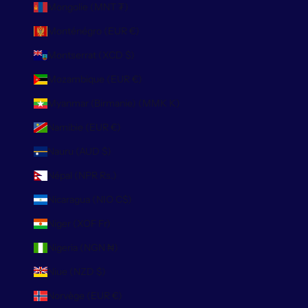
Mongolie (MNT ₮)
Monténégro (EUR €)
Montserrat (XCD $)
Mozambique (EUR €)
Myanmar (Birmanie) (MMK K)
Namibie (EUR €)
Nauru (AUD $)
Népal (NPR Rs.)
Nicaragua (NIO C$)
Niger (XOF Fr)
Nigeria (NGN ₦)
Niue (NZD $)
Norvège (EUR €)