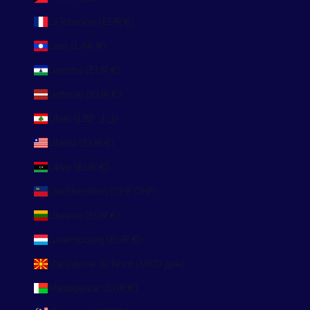
La Réunion (EUR €)
Laos (LAK ₭)
Lesotho (EUR €)
Lettonie (EUR €)
Liban (LBP ل.ل)
Liberia (EUR €)
Libye (EUR €)
Liechtenstein (CHF CHF)
Lituanie (EUR €)
Luxembourg (EUR €)
Macédoine du Nord (MKD ден)
Madagascar (EUR €)