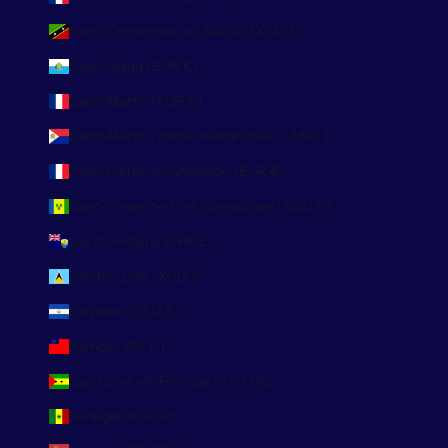
Saint-Christophe-et-Niévès (XCD $)
Saint-Marin (EUR €)
Saint-Martin (EUR €)
Saint-Martin (partie néerlandaise) (ANG ƒ)
Saint-Pierre-et-Miquelon (EUR €)
Saint-Vincent-et-les Grenadines (XCD $)
Sainte-Hélène (SHP £)
Sainte-Lucie (XCD $)
Salvador (USD $)
Samoa (WST T)
Sao Tomé-et-Principe (STD Db)
Sénégal (XOF Fr)