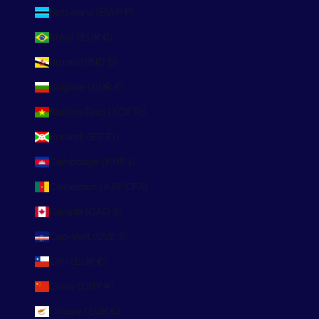
Botswana (BWP P)
Brésil (EUR €)
Brunei (BND $)
Bulgarie (EUR €)
Burkina Faso (XOF Fr)
Burundi (BIF Fr)
Cambodge (KHR ៛)
Cameroun (XAF CFA)
Canada (CAD $)
Cap-Vert (CVE $)
Chili (EUR €)
Chine (CNY ¥)
Chypre (EUR €)