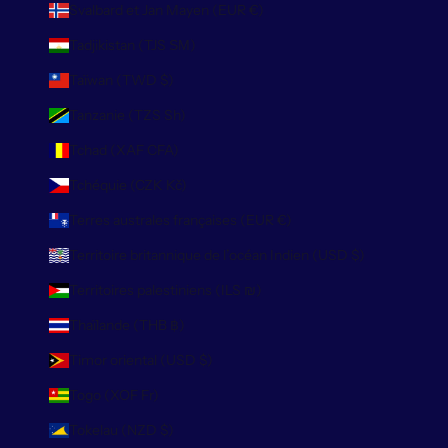
Svalbard et Jan Mayen (EUR €)
Tadjikistan (TJS ЅМ)
Taïwan (TWD $)
Tanzanie (TZS Sh)
Tchad (XAF CFA)
Tchéquie (CZK Kč)
Terres australes françaises (EUR €)
Territoire britannique de l’océan Indien (USD $)
Territoires palestiniens (ILS ₪)
Thaïlande (THB ฿)
Timor oriental (USD $)
Togo (XOF Fr)
Tokelau (NZD $)