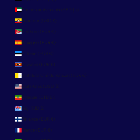
Émirats arabes unis (AED د.إ)
Équateur (USD $)
Érythrée (EUR €)
Espagne (EUR €)
Estonie (EUR €)
Eswatini (EUR €)
État de la Cité du Vatican (EUR €)
États-Unis (USD $)
Éthiopie (ETB Br)
Fidji (FJD $)
Finlande (EUR €)
France (EUR €)