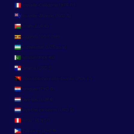
Nouvelle-Calédonie (XPF Fr)
Nouvelle-Zélande (NZD $)
Oman (EUR €)
Ouganda (UGX USh)
Ouzbékistan (UZS so'm)
Pakistan (PKR ₨)
Panama (USD $)
Papouasie-Nouvelle-Guinée (PGK K)
Paraguay (PYG ₲)
Pays-Bas (EUR €)
Pays-Bas caribéens (USD $)
Pérou (PEN S/)
Philippines (PHP ₱)