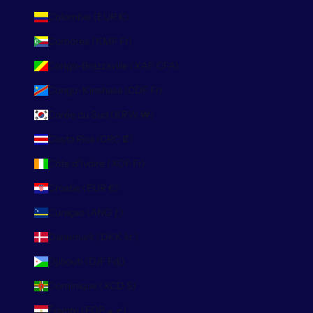
Colombie (EUR €)
Comores (KMF Fr)
Congo-Brazzaville (XAF CFA)
Congo-Kinshasa (CDF Fr)
Corée du Sud (KRW ₩)
Costa Rica (CRC ₡)
Côte d’Ivoire (XOF Fr)
Croatie (EUR €)
Curaçao (ANG ƒ)
Danemark (DKK kr.)
Djibouti (DJF Fdj)
Dominique (XCD $)
Égypte (EGP ج.م)