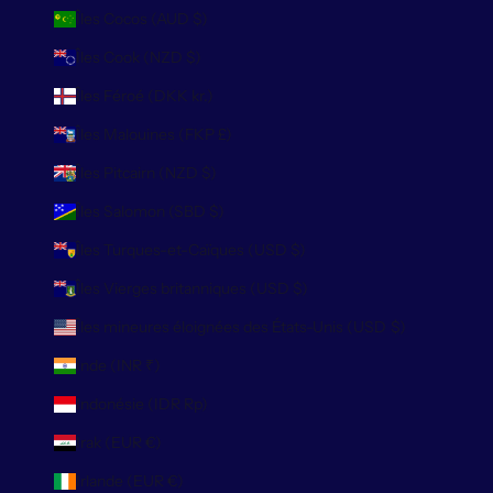
Îles Cocos (AUD $)
Îles Cook (NZD $)
Îles Féroé (DKK kr.)
Îles Malouines (FKP £)
Îles Pitcairn (NZD $)
Îles Salomon (SBD $)
Îles Turques-et-Caïques (USD $)
Îles Vierges britanniques (USD $)
Îles mineures éloignées des États-Unis (USD $)
Inde (INR ₹)
Indonésie (IDR Rp)
Irak (EUR €)
Irlande (EUR €)