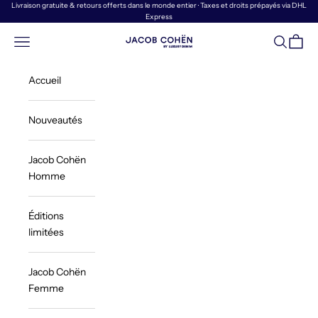
Passer au contenu
Livraison gratuite & retours offerts dans le monde entier · Taxes et droits prépayés via DHL
Express
Menu
Recherch
Panier
Jacob Cohën | Luxury Denim
Accueil
Nouveautés
Jacob Cohën
Homme
Éditions
limitées
Jacob Cohën
Femme