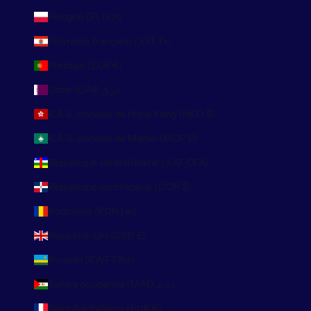
Pologne (PLN zł)
Polynésie française (XPF Fr)
Portugal (EUR €)
Qatar (QAR ر.ق)
R.A.S. chinoise de Hong Kong (HKD $)
R.A.S. chinoise de Macao (MOP P)
République centrafricaine (XAF CFA)
République dominicaine (DOP $)
Roumanie (RON Lei)
Royaume-Uni (GBP £)
Rwanda (RWF FRw)
Sahara occidental (MAD د.م.)
Saint-Barthélemy (EUR €)