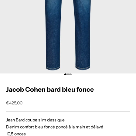
Aller à l'élément 1
Aller à l'élément 2
Aller à l'élément 3
Aller à l'élément 4
Jacob Cohen bard bleu fonce
Prix de vente
€425,00
Jean Bard coupe slim classique
Denim confort bleu foncé poncé à la main et délavé
10,5 onces