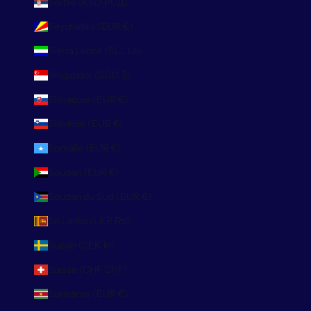
Serbie (RSD РСД)
Seychelles (EUR €)
Sierra Leone (SLL Le)
Singapour (SGD $)
Slovaquie (EUR €)
Slovénie (EUR €)
Somalie (EUR €)
Soudan (EUR €)
Soudan du Sud (EUR €)
Sri Lanka (LKR ₨)
Suède (SEK kr)
Suisse (CHF CHF)
Suriname (EUR €)