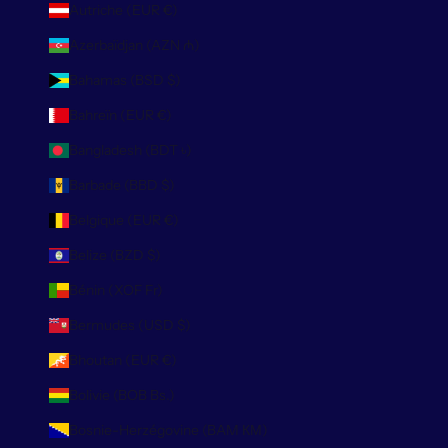
Autriche (EUR €)
Azerbaïdjan (AZN ₼)
Bahamas (BSD $)
Bahreïn (EUR €)
Bangladesh (BDT ৳)
Barbade (BBD $)
Belgique (EUR €)
Belize (BZD $)
Bénin (XOF Fr)
Bermudes (USD $)
Bhoutan (EUR €)
Bolivie (BOB Bs.)
Bosnie-Herzégovine (BAM КМ)