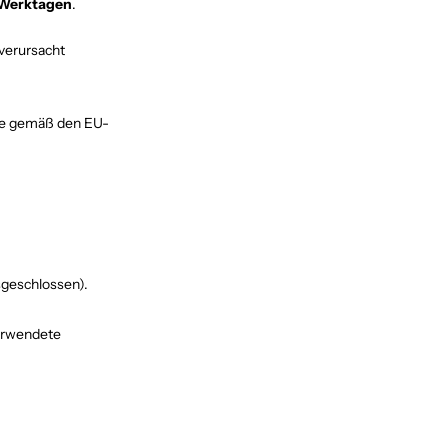
 Werktagen
.
verursacht
re gemäß den EU-
sgeschlossen).
verwendete