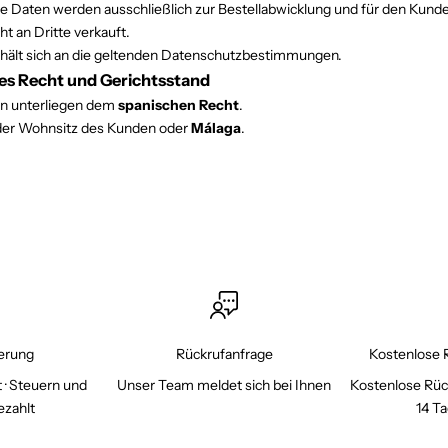
Daten werden ausschließlich zur Bestellabwicklung und für den Kund
t an Dritte verkauft.
hält sich an die geltenden Datenschutzbestimmungen.
es Recht und Gerichtsstand
n unterliegen dem
spanischen Recht
.
 der Wohnsitz des Kunden oder
Málaga
.
erung
Rückrufanfrage
Kostenlose 
 · Steuern und
Unser Team meldet sich bei Ihnen
Kostenlose Rüc
ezahlt
14 T