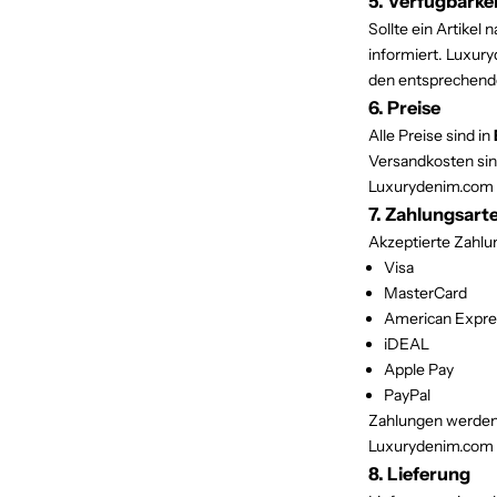
5. Verfügbarke
Sollte ein Artikel
informiert. Luxury
den entsprechende
6. Preise
Alle Preise sind in
Versandkosten sind
Luxurydenim.com be
7. Zahlungsart
Akzeptierte Zahlu
Visa
MasterCard
American Expre
iDEAL
Apple Pay
PayPal
Zahlungen werden
Luxurydenim.com s
8. Lieferung