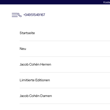
Zum Inhalt springen
Koste
Menü
+34951549167
Startseite
Neu
Jacob Cohën Herren
Limitierte Editionen
Jacob Cohën Damen