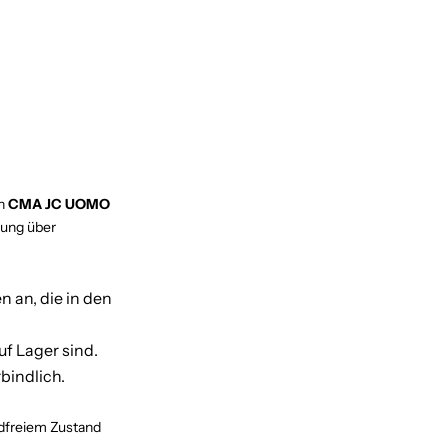
en
CMA JC UOMO
llung über
n an, die in den
uf Lager sind.
bindlich.
dfreiem Zustand