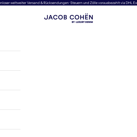
nloser weltweiter Versand & Rücksendungen · Steuern und Zölle vorausbezahlt via DHL E
Jacob Cohën | Luxury Denim