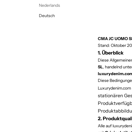
Nederlands
Deutsch
CMA JC UOMO SL 
Stand: Oktober 2
1. Überblick
Diese Allgemeinen
SL
, handelnd unt
luxurydenim.co
Diese Bedingungen
Luxurydenim.com bi
stationären Ges
Produktverfügba
Produktabbildun
2. Produktqual
Alle auf luxuryden