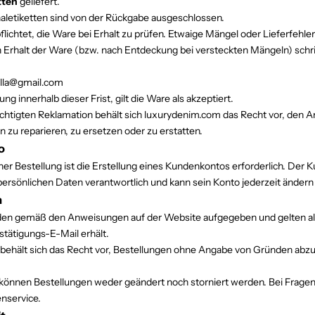
tten
geliefert.
naletiketten sind von der Rückgabe ausgeschlossen.
flichtet, die Ware bei Erhalt zu prüfen. Etwaige Mängel oder Lieferfehl
 Erhalt der Ware (bzw. nach Entdeckung bei versteckten Mängeln) schri
lla@gmail.com
ng innerhalb dieser Frist, gilt die Ware als akzeptiert.
echtigten Reklamation behält sich luxurydenim.com das Recht vor, den Ar
zu reparieren, zu ersetzen oder zu erstatten.
o
ner Bestellung ist die Erstellung eines Kundenkontos erforderlich. Der Ku
 persönlichen Daten verantwortlich und kann sein Konto jederzeit ändern
n
en gemäß den Anweisungen auf der Website aufgegeben und gelten als 
stätigungs-E-Mail erhält.
ehält sich das Recht vor, Bestellungen ohne Angabe von Gründen abzu
können Bestellungen weder geändert noch storniert werden. Bei Fragen
nservice.