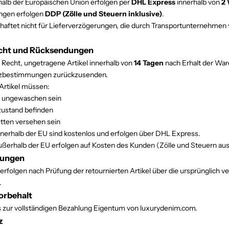
halb der Europäischen Union erfolgen per
DHL Express
innerhalb von
2
ngen erfolgen
DDP (Zölle und Steuern inklusive)
.
aftet nicht für Lieferverzögerungen, die durch Transportunternehmen 
echt und Rücksendungen
 Recht, ungetragene Artikel innerhalb von
14 Tagen
nach Erhalt der Wa
tzbestimmungen zurückzusenden.
Artikel müssen:
 ungewaschen sein
lzustand befinden
etten versehen sein
erhalb der EU sind kostenlos und erfolgen über DHL Express.
erhalb der EU erfolgen auf Kosten des Kunden (Zölle und Steuern au
tungen
rfolgen nach Prüfung der retournierten Artikel über die ursprünglich 
.
orbehalt
is zur vollständigen Bezahlung Eigentum von luxurydenim.com.
z