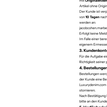
mit
Originaletike
Artikel ohne Origi
Der Kunde ist verp
von
10 Tagen
nach
werden an:
jacobcohen.marbe
Erfolgt keine Meldu
Im Falle einer ber
eigenem Ermessen 
3. Kundenkont
Für die Aufgabe ei
Richtigkeit seiner
4. Bestellunge
Bestellungen werd
der Kunde eine Be
Luxurydenim.com b
stornieren.
Nach Bestätigung 
bitte an den Kunde