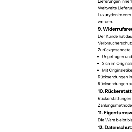
Lieferungen inner
Weltweite Lieferu
Luxurydenim.com h
werden.
9. Widerrufsr
Der Kunde hat das
Verbraucherschu
Zurückgesendete 
Ungetragen und
Sich im Origina
Mit Originaletik
Rücksendungen inn
Rücksendungen auß
10. Rückerstat
Rückerstattungen e
Zahlungsmethode
11. Eigentumsv
Die Ware bleibt b
12. Datenschut